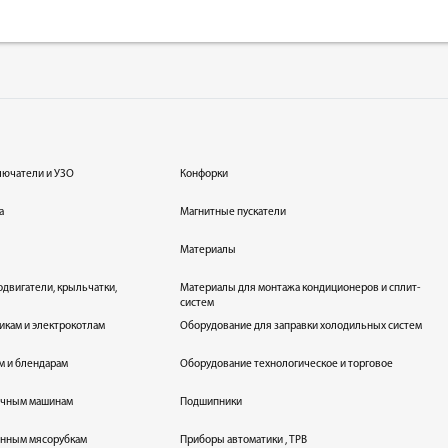
лючатели и УЗО
Конфорки
а
Магнитные пускатели
Материалы
одвигатели, крыльчатки,
Материалы для монтажа кондиционеров и сплит-
систем
икам и электрокотлам
Оборудование для заправки холодильных систем
м и блендарам
Оборудование технологическое и торговое
оечным машинам
Подшипники
енным мясорубкам
Приборы автоматики , ТРВ