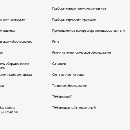
м
Приборы контрольно-измерительные
лям и мультиваркам
Приборы терморегулирующие
ым машинам
Промышленные компрессора и воздухоохладители
ическому оборудованию
Реле
кам
Ремни на технологическое оборудование
ному оборудованию и
Сальники
икам
ским и газовым плитам,
Система очистки воды
ные
Тепловое оборудование
ТЭН (водяной)
ам (аноды,
ТЭН (воздушный специальный)
цы, штуцера)