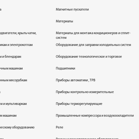
а
Магнитные пускатели
Материалы
одвигатели, крыльчатки,
Материалы для монтажа кондиционеров и сплит-
систем
икам и электрокотлам
Оборудование для заправки холодильных систем
м и блендарам
Оборудование технологическое и торговое
оечным машинам
Подшипники
енным мясорубкам
Приборы автоматики , ТРВ
м
Приборы контрольно-измерительные
лям и мультиваркам
Приборы терморегулирующие
ым машинам
Промышленные компрессора и воздухоохладители
ическому оборудованию
Реле