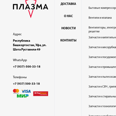
ДОСТАВКА
Бытовые компрессор
О НАС
Вентили и клапана
Вентиляторы, электр
НОВОСТИ
решетки
Адрес
Запчасти к кипятильн
КОНТАКТЫ
Республика
Башкортостан, Уфа, ул.
Запчасти к мясорубка
Шота Руставели 49
Запчасти к посудом
WhatsApp
+7 (937)-500-33-18
Запчасти к промышл
Запчасти к пылесоса
Телефоны
+7 (937) 500-33-18
Запчасти к СВЧ , гри
Запчасти к стиральн
Запчасти к технолог