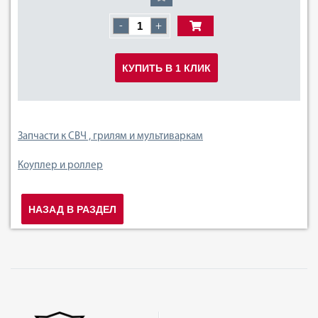
-
+
КУПИТЬ В 1 КЛИК
Запчасти к СВЧ , грилям и мультиваркам
Коуплер и роллер
НАЗАД В РАЗДЕЛ