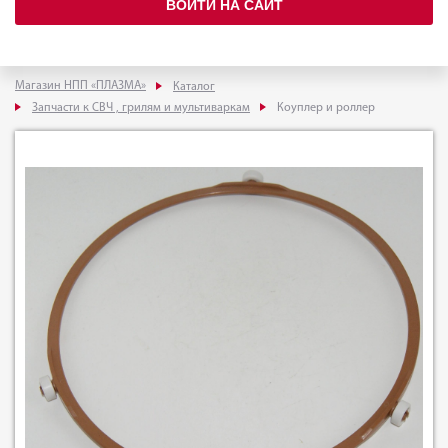
ВОЙТИ НА САЙТ
Магазин НПП «ПЛАЗМА»
Каталог
Запчасти к СВЧ , грилям и мультиваркам
Коуплер и роллер