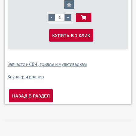
-
+
КУПИТЬ В 1 КЛИК
Запчасти к СВЧ , грилям и мультиваркам
Коуплер и роллер
НАЗАД В РАЗДЕЛ