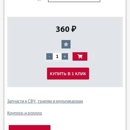
360 ₽
-
+
КУПИТЬ В 1 КЛИК
Запчасти к СВЧ , грилям и мультиваркам
Коуплер и роллер