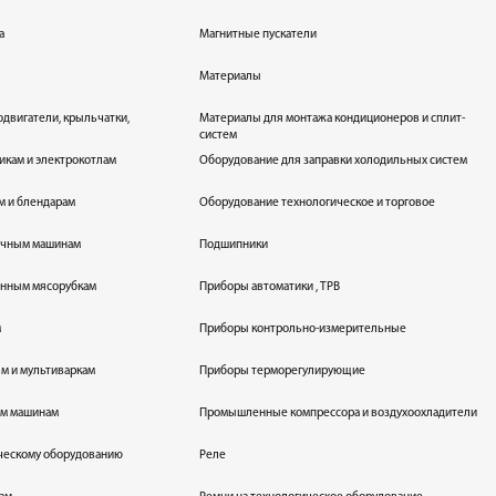
а
Магнитные пускатели
Материалы
одвигатели, крыльчатки,
Материалы для монтажа кондиционеров и сплит-
систем
икам и электрокотлам
Оборудование для заправки холодильных систем
м и блендарам
Оборудование технологическое и торговое
оечным машинам
Подшипники
енным мясорубкам
Приборы автоматики , ТРВ
м
Приборы контрольно-измерительные
лям и мультиваркам
Приборы терморегулирующие
ым машинам
Промышленные компрессора и воздухоохладители
ическому оборудованию
Реле