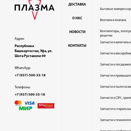
ДОСТАВКА
Бытовые компрессор
О НАС
Вентили и клапана
Вентиляторы, электр
НОВОСТИ
решетки
Адрес
Запчасти к кипятильн
КОНТАКТЫ
Республика
Башкортостан, Уфа, ул.
Запчасти к мясорубка
Шота Руставели 49
Запчасти к посудом
WhatsApp
+7 (937)-500-33-18
Запчасти к промышл
Запчасти к пылесоса
Телефоны
+7 (937) 500-33-18
Запчасти к СВЧ , гри
Запчасти к стиральн
Запчасти к технолог