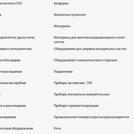
лючатели и УЗО
Конфорки
а
Магнитные пускатели
Материалы
одвигатели, крыльчатки,
Материалы для монтажа кондиционеров и сплит-
систем
икам и электрокотлам
Оборудование для заправки холодильных систем
м и блендарам
Оборудование технологическое и торговое
оечным машинам
Подшипники
енным мясорубкам
Приборы автоматики , ТРВ
м
Приборы контрольно-измерительные
лям и мультиваркам
Приборы терморегулирующие
ым машинам
Промышленные компрессора и воздухоохладители
ическому оборудованию
Реле