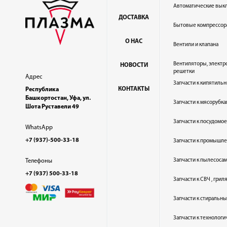
Автоматические вык
ДОСТАВКА
Бытовые компрессор
О НАС
Вентили и клапана
Вентиляторы, электр
НОВОСТИ
решетки
Адрес
Запчасти к кипятильн
КОНТАКТЫ
Республика
Башкортостан, Уфа, ул.
Запчасти к мясорубка
Шота Руставели 49
Запчасти к посудом
WhatsApp
+7 (937)-500-33-18
Запчасти к промышл
Запчасти к пылесоса
Телефоны
+7 (937) 500-33-18
Запчасти к СВЧ , гри
Запчасти к стиральн
Запчасти к технолог