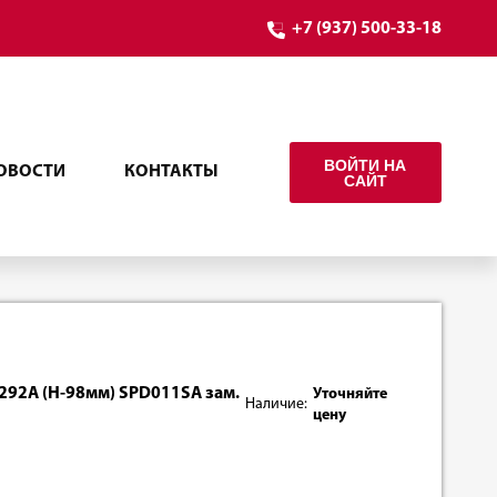
+7 (937) 500-33-18
ВОЙТИ НА
ОВОСТИ
КОНТАКТЫ
САЙТ
292А (Н-98мм) SPD011SA зам.
Уточняйте
Наличие:
цену