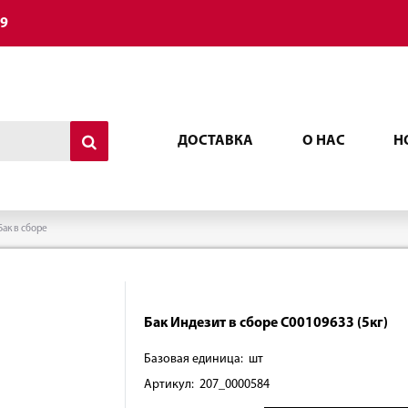
49
ДОСТАВКА
О НАС
Н
Бак в сборе
Бак Индезит в сборе C00109633 (5кг)
Базовая единица: шт
Артикул: 207_0000584