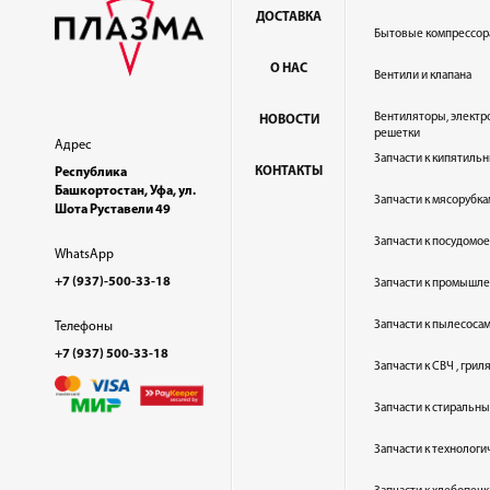
ДОСТАВКА
Бытовые компрессор
О НАС
Вентили и клапана
Вентиляторы, электр
НОВОСТИ
решетки
Адрес
Запчасти к кипятильн
КОНТАКТЫ
Республика
Башкортостан, Уфа, ул.
Запчасти к мясорубка
Шота Руставели 49
Запчасти к посудом
WhatsApp
+7 (937)-500-33-18
Запчасти к промышл
Запчасти к пылесоса
Телефоны
+7 (937) 500-33-18
Запчасти к СВЧ , гри
Запчасти к стиральн
Запчасти к технолог