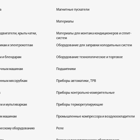
а
Магнитные пускатели
Материалы
одвигатели, крыльчатки,
Материалы для монтажа кондиционеров и сплит-
систем
икам и электрокотлам
Оборудование для заправки холодильных систем
м и блендарам
Оборудование технологическое и торговое
оечным машинам
Подшипники
енным мясорубкам
Приборы автоматики , ТРВ
м
Приборы контрольно-измерительные
лям и мультиваркам
Приборы терморегулирующие
ым машинам
Промышленные компрессора и воздухоохладители
ическому оборудованию
Реле