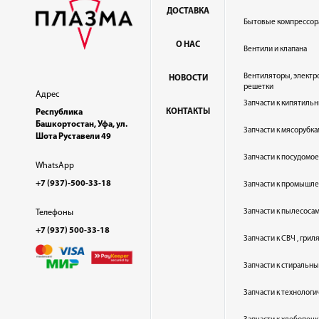
ДОСТАВКА
Бытовые компрессор
О НАС
Вентили и клапана
Вентиляторы, электр
НОВОСТИ
решетки
Адрес
Запчасти к кипятильн
КОНТАКТЫ
Республика
Башкортостан, Уфа, ул.
Запчасти к мясорубка
Шота Руставели 49
Запчасти к посудом
WhatsApp
+7 (937)-500-33-18
Запчасти к промышл
Запчасти к пылесоса
Телефоны
+7 (937) 500-33-18
Запчасти к СВЧ , гри
Запчасти к стиральн
Запчасти к технолог