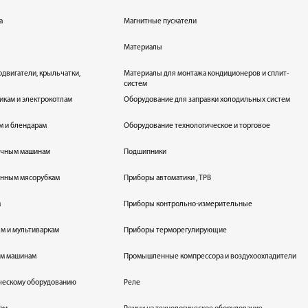
а
Магнитные пускатели
Материалы
одвигатели, крыльчатки,
Материалы для монтажа кондиционеров и сплит-
систем
икам и электрокотлам
Оборудование для заправки холодильных систем
м и блендарам
Оборудование технологическое и торговое
оечным машинам
Подшипники
енным мясорубкам
Приборы автоматики , ТРВ
м
Приборы контрольно-измерительные
лям и мультиваркам
Приборы терморегулирующие
ым машинам
Промышленные компрессора и воздухоохладители
ическому оборудованию
Реле