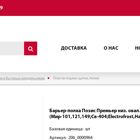
49
ДОСТАВКА
О НАС
Н
ию и бытовым холодильникам
Пластик (ящики, щитки, полки)
Барьер-полка Позис Премьер низ. овал
(Мир-101,121,149;Св-404;Electrofrost,H
Базовая единица: шт
Артикул: 206_0000964