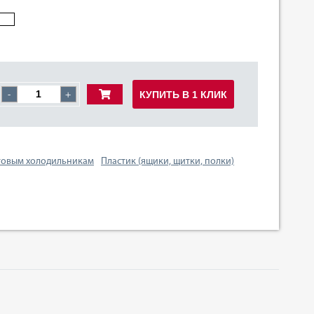
КУПИТЬ В 1 КЛИК
-
+
товым холодильникам
Пластик (ящики, щитки, полки)