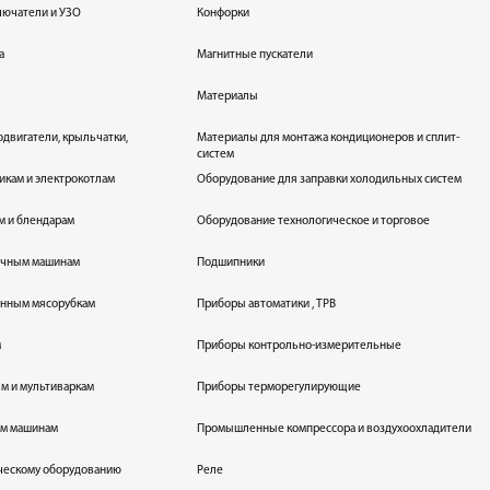
лючатели и УЗО
Конфорки
а
Магнитные пускатели
Материалы
одвигатели, крыльчатки,
Материалы для монтажа кондиционеров и сплит-
систем
икам и электрокотлам
Оборудование для заправки холодильных систем
м и блендарам
Оборудование технологическое и торговое
оечным машинам
Подшипники
енным мясорубкам
Приборы автоматики , ТРВ
м
Приборы контрольно-измерительные
лям и мультиваркам
Приборы терморегулирующие
ым машинам
Промышленные компрессора и воздухоохладители
ическому оборудованию
Реле