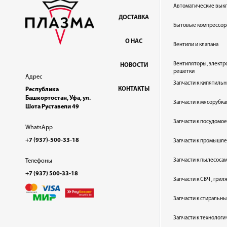
Автоматические вык
ДОСТАВКА
Бытовые компрессор
О НАС
Вентили и клапана
Вентиляторы, электр
НОВОСТИ
решетки
Адрес
Запчасти к кипятильн
КОНТАКТЫ
Республика
Башкортостан, Уфа, ул.
Запчасти к мясорубка
Шота Руставели 49
Запчасти к посудом
WhatsApp
+7 (937)-500-33-18
Запчасти к промышл
Запчасти к пылесоса
Телефоны
+7 (937) 500-33-18
Запчасти к СВЧ , гри
Запчасти к стиральн
Запчасти к технолог