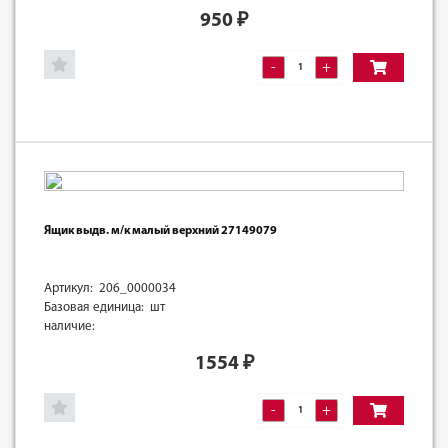
950
₽
-
+
Ящик выдв. м/к малый верхний 27149079
Артикул: 206_0000034
Базовая единица: шт
наличие:
1554
₽
-
+