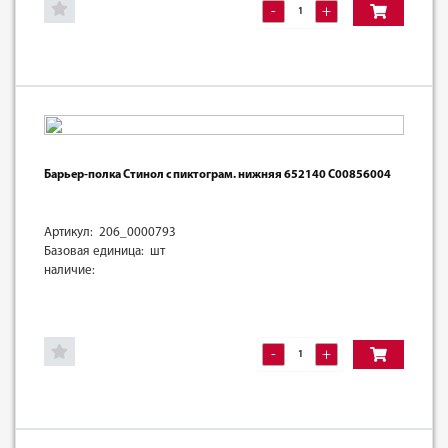
-
+
Барьер-полка Стинол с пиктограм. нижняя 652140 C00856004
Артикул: 206_0000793
Базовая единица: шт
наличие:
-
+