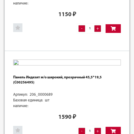
наличие:
1150
₽
-
+
Панель Индезит м/о широкий, прозрачный 45,5*19,5
(C00256495)
Артикул: 206_0000689
Базовая единица: шт
наличие:
1590
₽
-
+