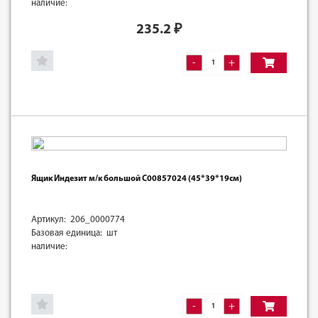
наличие:
235.2
₽
-
+
Ящик Индезит м/к большой C00857024 (45*39*19см)
Артикул: 206_0000774
Базовая единица: шт
наличие:
-
+