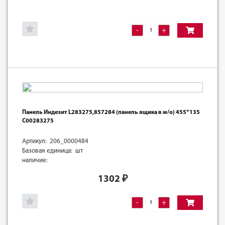
-
+
Панель Индезит L283275,857284 (панель ящика в м/о) 455*135
C00283275
Артикул: 206_0000484
Базовая единица: шт
наличие:
1302
₽
-
+