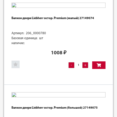
Балкон двери Liebherr встор. Premium (малый) 27149074
Артикул: 206_0000780
Базовая единица: шт
наличие:
1008
₽
-
+
Балкон двери Liebherr встор. Premium (большой) 27149075