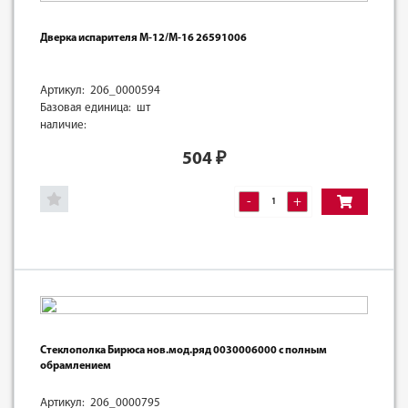
Дверка испарителя М-12/М-16 26591006
Артикул: 206_0000594
Базовая единица: шт
наличие:
504
₽
-
+
Стеклополка Бирюса нов.мод.ряд 0030006000 с полным
обрамлением
Артикул: 206_0000795