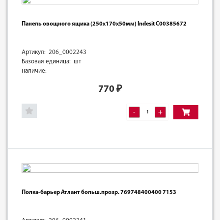
Панель овощного ящика (250х170х50мм) Indesit C00385672
Артикул: 206_0002243
Базовая единица: шт
наличие:
770
₽
-
+
Полка-барьер Атлант больш.прозр. 769748400400 7153