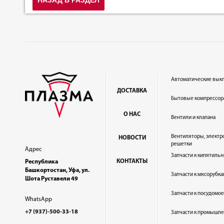
Автоматические вык
ДОСТАВКА
Бытовые компрессор
О НАС
Вентили и клапана
Вентиляторы, электр
НОВОСТИ
решетки
Адрес
Запчасти к кипятильн
КОНТАКТЫ
Республика
Башкортостан, Уфа, ул.
Запчасти к мясорубка
Шота Руставели 49
Запчасти к посудом
WhatsApp
+7 (937)-500-33-18
Запчасти к промышл