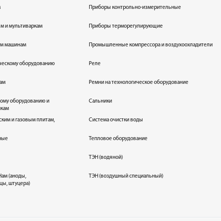
м
Приборы контрольно-измерительные
лям и мультиваркам
Приборы терморегулирующие
ым машинам
Промышленные компрессора и воздухоохладители
ическому оборудованию
Реле
кам
Ремни на технологическое оборудование
ному оборудованию и
Сальники
икам
ским и газовым плитам,
Система очистки воды
ные
Тепловое оборудование
ТЭН (водяной)
ам (аноды,
ТЭН (воздушный специальный)
цы, штуцера)