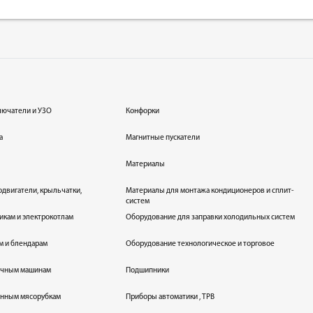
лючатели и УЗО
Конфорки
а
Магнитные пускатели
Материалы
одвигатели, крыльчатки,
Материалы для монтажа кондиционеров и сплит-
систем
икам и электрокотлам
Оборудование для заправки холодильных систем
м и блендарам
Оборудование технологическое и торговое
оечным машинам
Подшипники
енным мясорубкам
Приборы автоматики , ТРВ