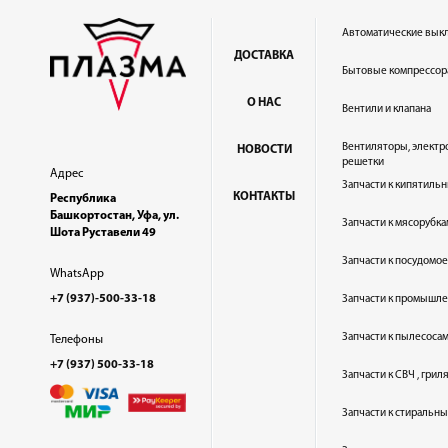
Автоматические вык
ДОСТАВКА
Бытовые компрессор
О НАС
Вентили и клапана
Вентиляторы, электр
НОВОСТИ
решетки
Адрес
Запчасти к кипятильн
КОНТАКТЫ
Республика
Башкортостан, Уфа, ул.
Запчасти к мясорубка
Шота Руставели 49
Запчасти к посудом
WhatsApp
+7 (937)-500-33-18
Запчасти к промышл
Запчасти к пылесоса
Телефоны
+7 (937) 500-33-18
Запчасти к СВЧ , гри
Запчасти к стиральн