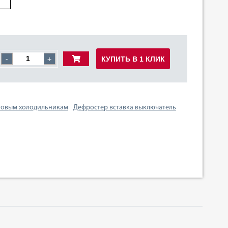
КУПИТЬ В 1 КЛИК
-
+
товым холодильникам
Дефростер вставка выключатель