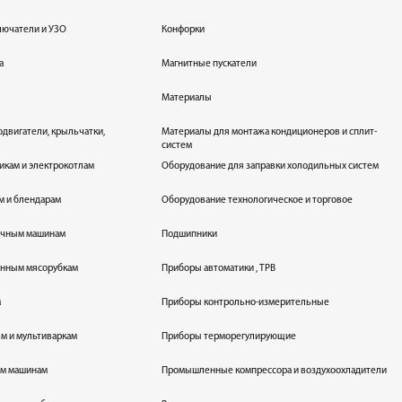
лючатели и УЗО
Конфорки
а
Магнитные пускатели
Материалы
одвигатели, крыльчатки,
Материалы для монтажа кондиционеров и сплит-
систем
икам и электрокотлам
Оборудование для заправки холодильных систем
м и блендарам
Оборудование технологическое и торговое
оечным машинам
Подшипники
енным мясорубкам
Приборы автоматики , ТРВ
м
Приборы контрольно-измерительные
лям и мультиваркам
Приборы терморегулирующие
ым машинам
Промышленные компрессора и воздухоохладители