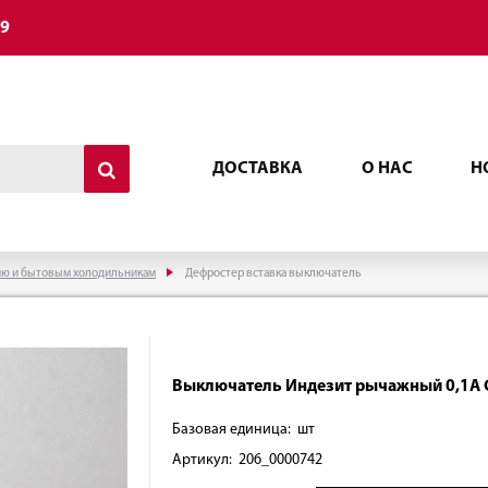
49
ДОСТАВКА
О НАС
Н
ию и бытовым холодильникам
Дефростер вставка выключатель
Выключатель Индезит рычажный 0,1А C
Базовая единица: шт
Артикул: 206_0000742