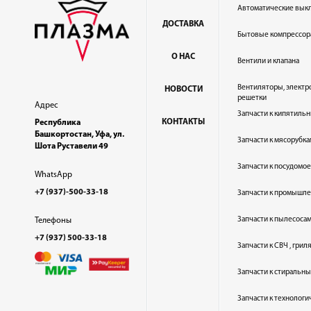
Автоматические вык
ДОСТАВКА
Бытовые компрессор
О НАС
Вентили и клапана
Вентиляторы, электр
НОВОСТИ
решетки
Адрес
Запчасти к кипятильн
КОНТАКТЫ
Республика
Башкортостан, Уфа, ул.
Запчасти к мясорубка
Шота Руставели 49
Запчасти к посудом
WhatsApp
+7 (937)-500-33-18
Запчасти к промышл
Запчасти к пылесоса
Телефоны
+7 (937) 500-33-18
Запчасти к СВЧ , гри
Запчасти к стиральн
Запчасти к технолог