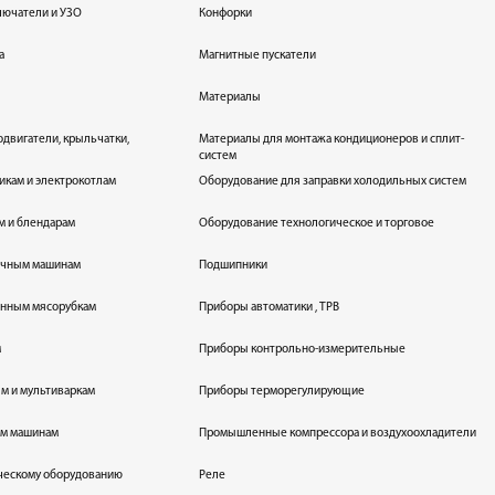
лючатели и УЗО
Конфорки
а
Магнитные пускатели
Материалы
одвигатели, крыльчатки,
Материалы для монтажа кондиционеров и сплит-
систем
икам и электрокотлам
Оборудование для заправки холодильных систем
м и блендарам
Оборудование технологическое и торговое
оечным машинам
Подшипники
енным мясорубкам
Приборы автоматики , ТРВ
м
Приборы контрольно-измерительные
лям и мультиваркам
Приборы терморегулирующие
ым машинам
Промышленные компрессора и воздухоохладители
ическому оборудованию
Реле