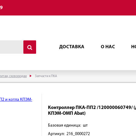
49
ДОСТАВКА
О НАС
Н
литам, сковородам
Запчасти к ПКА
Контроллер ПКА-ПП2 /120000060749/ (
КПЭМ-ОМП Abat)
Базовая единица: шт
Артикул: 216_0000272