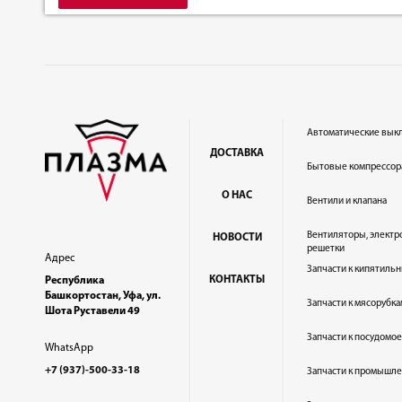
Автоматические вык
ДОСТАВКА
Бытовые компрессор
О НАС
Вентили и клапана
Вентиляторы, электр
НОВОСТИ
решетки
Адрес
Запчасти к кипятильн
КОНТАКТЫ
Республика
Башкортостан, Уфа, ул.
Запчасти к мясорубка
Шота Руставели 49
Запчасти к посудом
WhatsApp
+7 (937)-500-33-18
Запчасти к промышл