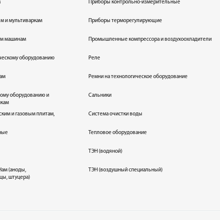
м
Приборы контрольно-измерительные
лям и мультиваркам
Приборы терморегулирующие
ым машинам
Промышленные компрессора и воздухоохладители
ическому оборудованию
Реле
кам
Ремни на технологическое оборудование
ному оборудованию и
Сальники
икам
ским и газовым плитам,
Система очистки воды
ные
Тепловое оборудование
ТЭН (водяной)
ам (аноды,
ТЭН (воздушный специальный)
цы, штуцера)