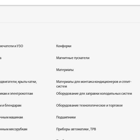
лючатели и УЗО
Конфорки
а
Магнитные пускатели
Материалы
одвигатели, крыльчатки,
Материалы для монтажа кондиционеров и сплит-
систем
икам и электрокотлам
Оборудование для заправки холодильных систем
м и блендарам
Оборудование технологическое и торговое
оечным машинам
Подшипники
енным мясорубкам
Приборы автоматики , ТРВ