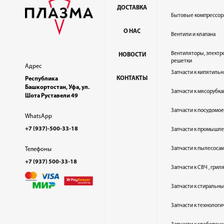
ДОСТАВКА
Бытовые компрессор
О НАС
Вентили и клапана
Вентиляторы, электр
НОВОСТИ
решетки
Адрес
Запчасти к кипятильн
КОНТАКТЫ
Республика
Башкортостан, Уфа, ул.
Запчасти к мясорубка
Шота Руставели 49
Запчасти к посудом
WhatsApp
+7 (937)-500-33-18
Запчасти к промышл
Запчасти к пылесоса
Телефоны
+7 (937) 500-33-18
Запчасти к СВЧ , гри
Запчасти к стиральн
Запчасти к технолог