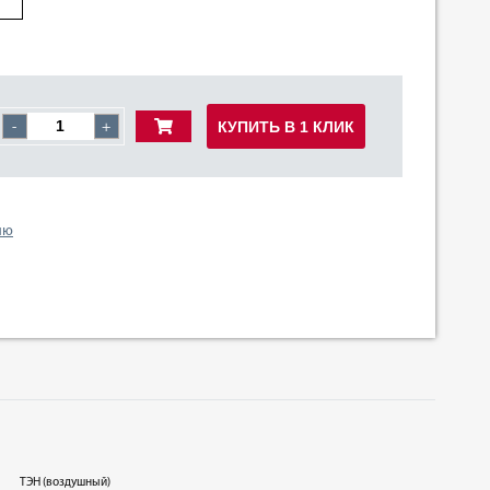
КУПИТЬ В 1 КЛИК
-
+
ию
ТЭН (воздушный)