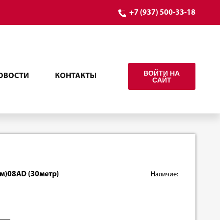
+7 (937) 500-33-18
ВОЙТИ НА
ОВОСТИ
КОНТАКТЫ
САЙТ
м)08AD (30метр)
Наличие: