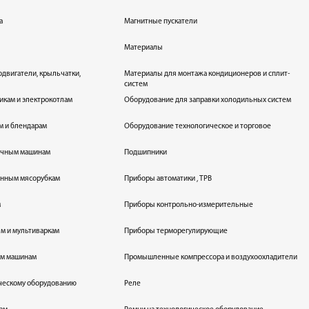
а
Магнитные пускатели
Материалы
одвигатели, крыльчатки,
Материалы для монтажа кондиционеров и сплит-
систем
икам и электрокотлам
Оборудование для заправки холодильных систем
м и блендарам
Оборудование технологическое и торговое
оечным машинам
Подшипники
енным мясорубкам
Приборы автоматики , ТРВ
м
Приборы контрольно-измерительные
лям и мультиваркам
Приборы терморегулирующие
ым машинам
Промышленные компрессора и воздухоохладители
ическому оборудованию
Реле