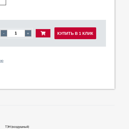
КУПИТЬ В 1 КЛИК
-
+
ию
ТЭН (воздушный)