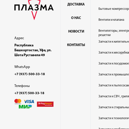
ДОСТАВКА
Бытовые компрессор
О НАС
Вентили и клапана
Вентиляторы, электр
НОВОСТИ
решетки
Адрес
Запчасти к кипятильн
КОНТАКТЫ
Республика
Башкортостан, Уфа, ул.
Запчасти к мясорубка
Шота Руставели 49
Запчасти к посудом
WhatsApp
+7 (937)-500-33-18
Запчасти к промышл
Запчасти к пылесоса
Телефоны
+7 (937) 500-33-18
Запчасти к СВЧ , гри
Запчасти к стиральн
Запчасти к технолог