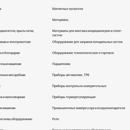
а
Магнитные пускатели
Материалы
одвигатели, крыльчатки,
Материалы для монтажа кондиционеров и сплит-
систем
икам и электрокотлам
Оборудование для заправки холодильных систем
м и блендарам
Оборудование технологическое и торговое
оечным машинам
Подшипники
енным мясорубкам
Приборы автоматики , ТРВ
м
Приборы контрольно-измерительные
лям и мультиваркам
Приборы терморегулирующие
ым машинам
Промышленные компрессора и воздухоохладители
ическому оборудованию
Реле