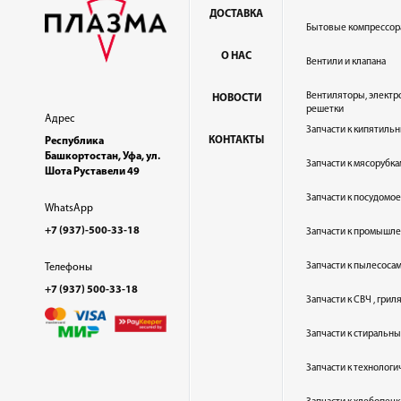
ДОСТАВКА
Бытовые компрессор
О НАС
Вентили и клапана
Вентиляторы, электр
НОВОСТИ
решетки
Адрес
Запчасти к кипятильн
КОНТАКТЫ
Республика
Башкортостан, Уфа, ул.
Запчасти к мясорубка
Шота Руставели 49
Запчасти к посудом
WhatsApp
+7 (937)-500-33-18
Запчасти к промышл
Запчасти к пылесоса
Телефоны
+7 (937) 500-33-18
Запчасти к СВЧ , гри
Запчасти к стиральн
Запчасти к технолог