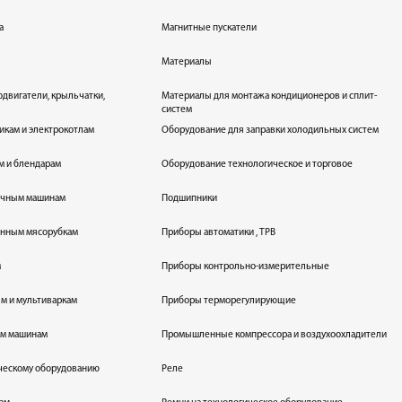
а
Магнитные пускатели
Материалы
одвигатели, крыльчатки,
Материалы для монтажа кондиционеров и сплит-
систем
икам и электрокотлам
Оборудование для заправки холодильных систем
м и блендарам
Оборудование технологическое и торговое
оечным машинам
Подшипники
енным мясорубкам
Приборы автоматики , ТРВ
м
Приборы контрольно-измерительные
лям и мультиваркам
Приборы терморегулирующие
ым машинам
Промышленные компрессора и воздухоохладители
ическому оборудованию
Реле