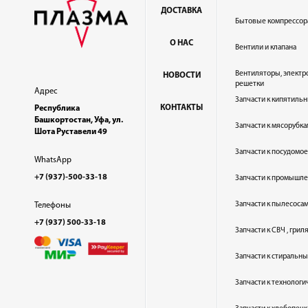
ДОСТАВКА
Бытовые компрессор
О НАС
Вентили и клапана
Вентиляторы, электр
НОВОСТИ
решетки
Адрес
Запчасти к кипятильн
КОНТАКТЫ
Республика
Башкортостан, Уфа, ул.
Запчасти к мясорубка
Шота Руставели 49
Запчасти к посудом
WhatsApp
+7 (937)-500-33-18
Запчасти к промышл
Запчасти к пылесоса
Телефоны
+7 (937) 500-33-18
Запчасти к СВЧ , гри
Запчасти к стиральн
Запчасти к технолог