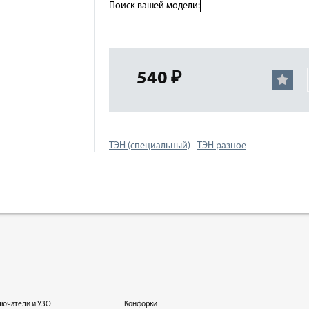
Поиск вашей модели:
540 ₽
ТЭН (специальный)
ТЭН разное
лючатели и УЗО
Конфорки