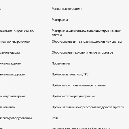
а
Магнитные пускатели
Материалы
одвигатели, крыльчатки,
Материалы для монтажа кондиционеров и сплит-
систем
икам и электрокотлам
Оборудование для заправки холодильных систем
м и блендарам
Оборудование технологическое и торговое
оечным машинам
Подшипники
енным мясорубкам
Приборы автоматики , ТРВ
м
Приборы контрольно-измерительные
лям и мультиваркам
Приборы терморегулирующие
ым машинам
Промышленные компрессора и воздухоохладители
ическому оборудованию
Реле