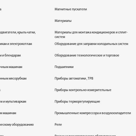
а
Магнитные пускатели
Материалы
одвигатели, крыльчатки,
Материалы для монтажа кондиционеров и сплит-
систем
икам и электрокотлам
Оборудование для заправки холодильных систем
м и блендарам
Оборудование технологическое и торговое
оечным машинам
Подшипники
енным мясорубкам
Приборы автоматики , ТРВ
м
Приборы контрольно-измерительные
лям и мультиваркам
Приборы терморегулирующие
ым машинам
Промышленные компрессора и воздухоохладители
ическому оборудованию
Реле