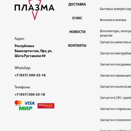
ДОСТАВКА
Бытовые компрессор
О НАС
Вентили и клапана
Вентиляторы, электр
НОВОСТИ
решетки
Адрес
Запчасти к кипятильн
КОНТАКТЫ
Республика
Башкортостан, Уфа, ул.
Запчасти к мясорубка
Шота Руставели 49
Запчасти к посудом
WhatsApp
+7 (937)-500-33-18
Запчасти к промышл
Запчасти к пылесоса
Телефоны
+7 (937) 500-33-18
Запчасти к СВЧ , гри
Запчасти к стиральн
Запчасти к технолог