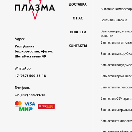
ДОСТАВКА
Бытовые компрессор
О НАС
Вентили и клапана
Вентиляторы, электр
НОВОСТИ
решетки
Адрес
Запчасти к кипятильн
КОНТАКТЫ
Республика
Башкортостан, Уфа, ул.
Запчасти к мясорубка
Шота Руставели 49
Запчасти к посудом
WhatsApp
+7 (937)-500-33-18
Запчасти к промышл
Запчасти к пылесоса
Телефоны
+7 (937) 500-33-18
Запчасти к СВЧ , гри
Запчасти к стиральн
Запчасти к технолог