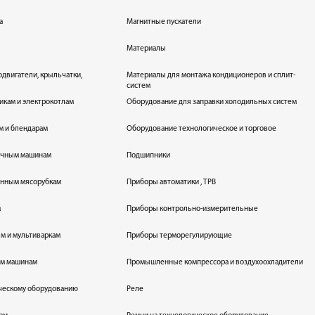
а
Магнитные пускатели
Материалы
одвигатели, крыльчатки,
Материалы для монтажа кондиционеров и сплит-
систем
икам и электрокотлам
Оборудование для заправки холодильных систем
м и блендарам
Оборудование технологическое и торговое
оечным машинам
Подшипники
енным мясорубкам
Приборы автоматики , ТРВ
м
Приборы контрольно-измерительные
лям и мультиваркам
Приборы терморегулирующие
ым машинам
Промышленные компрессора и воздухоохладители
ическому оборудованию
Реле