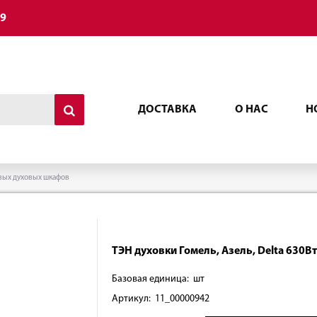
49
ДОСТАВКА
О НАС
Н
вых духовых шкафов
ТЭН духовки Гомель, Азель, Delta 630В
Базовая единица: шт
Артикул: 11_00000942