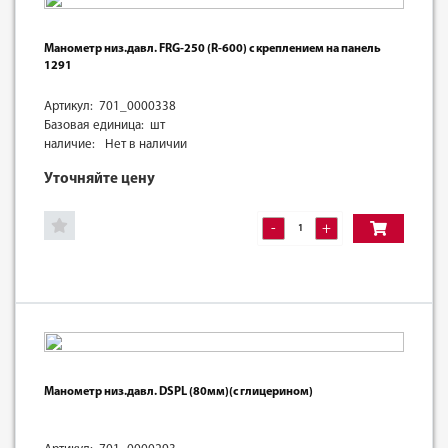
Манометр низ.давл. FRG-250 (R-600) с креплением на панель
1291
Артикул: 701_0000338
Базовая единица: шт
наличие:
Нет в наличии
Уточняйте цену
-
+
Манометр низ.давл. DSРL (80мм)(с глицерином)