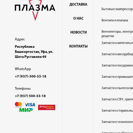
ДОСТАВКА
Бытовые компрессор
О НАС
Вентили и клапана
Вентиляторы, электр
НОВОСТИ
решетки
Адрес
Запчасти к кипятильн
КОНТАКТЫ
Республика
Башкортостан, Уфа, ул.
Запчасти к мясорубка
Шота Руставели 49
Запчасти к посудом
WhatsApp
+7 (937)-500-33-18
Запчасти к промышл
Запчасти к пылесоса
Телефоны
+7 (937) 500-33-18
Запчасти к СВЧ , гри
Запчасти к стиральн
Запчасти к технолог