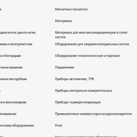
а
Магнитные пускатели
Материалы
одвигатели, крыльчатки,
Материалы для монтажа кондиционеров и сплит-
систем
икам и электрокотлам
Оборудование для заправки холодильных систем
м и блендарам
Оборудование технологическое и торговое
оечным машинам
Подшипники
енным мясорубкам
Приборы автоматики , ТРВ
м
Приборы контрольно-измерительные
лям и мультиваркам
Приборы терморегулирующие
ым машинам
Промышленные компрессора и воздухоохладители
ическому оборудованию
Реле